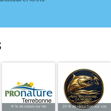
s
Rrabais de 50$ sur le
10 % de réduction sur vos