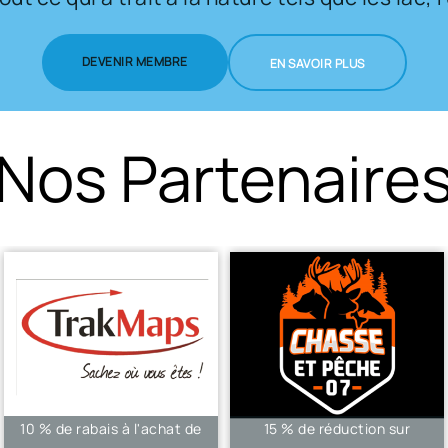
DEVENIR MEMBRE
EN SAVOIR PLUS
Nos Partenaire
Abonnement gratuit à la
15 à 30 % de rabais* sur