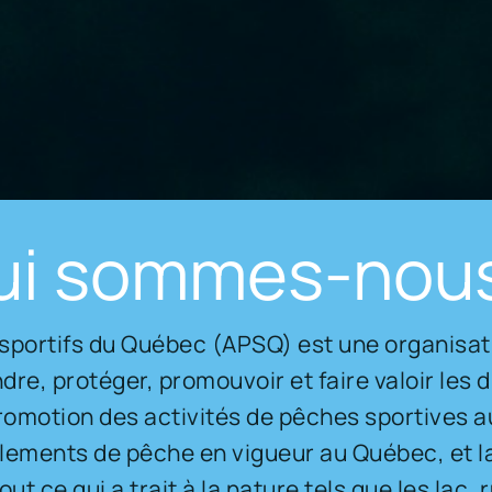
ui sommes-nous
sportifs du Québec (APSQ) est une organisatio
dre, protéger, promouvoir et faire valoir les 
promotion des activités de pêches sportives 
glements de pêche en vigueur au Québec, et la 
out ce qui a trait à la nature tels que les lac, 