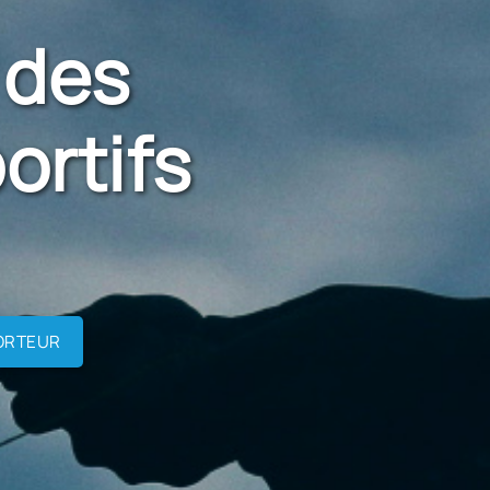
 des
ortifs
ORTEUR