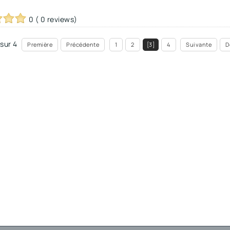
0 ( 0 reviews)
sur 4
Première
Précédente
1
2
[3]
4
Suivante
D