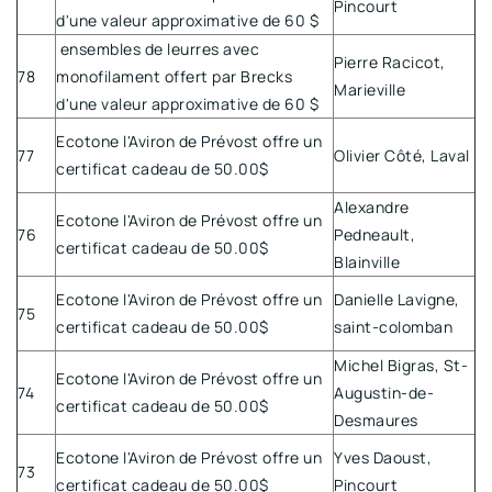
Pincourt
d'une valeur approximative de 60 $
ensembles de leurres avec
Pierre Racicot,
78
monofilament offert par Brecks
Marieville
d'une valeur approximative de 60 $
Ecotone l'Aviron de Prévost offre un
77
Olivier Côté, Laval
certificat cadeau de 50.00$
Alexandre
Ecotone l'Aviron de Prévost offre un
76
Pedneault,
certificat cadeau de 50.00$
Blainville
Ecotone l'Aviron de Prévost offre un
Danielle Lavigne,
75
certificat cadeau de 50.00$
saint-colomban
Michel Bigras, St-
Ecotone l'Aviron de Prévost offre un
74
Augustin-de-
certificat cadeau de 50.00$
Desmaures
Ecotone l'Aviron de Prévost offre un
Yves Daoust,
73
certificat cadeau de 50.00$
Pincourt