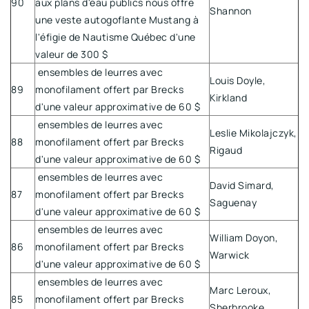
90
aux plans d'eau publics nous offre
Shannon
une veste autogoflante Mustang à
l'éfigie de Nautisme Québec d'une
valeur de 300 $
ensembles de leurres avec
Louis Doyle,
89
monofilament offert par Brecks
Kirkland
d'une valeur approximative de 60 $
ensembles de leurres avec
Leslie Mikolajczyk,
88
monofilament offert par Brecks
Rigaud
d'une valeur approximative de 60 $
ensembles de leurres avec
David Simard,
87
monofilament offert par Brecks
Saguenay
d'une valeur approximative de 60 $
ensembles de leurres avec
William Doyon,
86
monofilament offert par Brecks
Warwick
d'une valeur approximative de 60 $
ensembles de leurres avec
Marc Leroux,
85
monofilament offert par Brecks
Sherbrooke