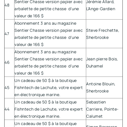
Sentier Chasse version papier avec
Jérémie Allard,
48
arbalette de petite chasse d'une
L'Ange-Gardien
valeur de 166 $
Abonnement 3 ans au magazine
Sentier Chasse version papier avec
Steve Frechette,
47
arbalette de petite chasse d'une
Sherbrooke
valeur de 166 $
Abonnement 3 ans au magazine
Sentier Chasse version papier avec
Jean pierre Bois,
46
arbalette de petite chasse d'une
Duhamel
valeur de 166 $
Un cadeau de 50 $ à la boutique
Antoine Blouin,
45
Fishntech de Lachute, votre expert
Sherbrooke
en électronique marine.
Un cadeau de 50 $ à la boutique
Sebastien
44
Fishntech de Lachute, votre expert
Carriere, Pointe-
en électronique marine.
Calumet
Un cadeau de 50 $ à la boutique
Simon Bergeron,