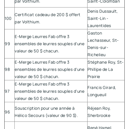
par Volthium.
Saint-Colomban
Denis Dussault,
Certificat cadeau de 200 $ offert
100
Saint-Lin -
par Volthium.
Laurentides
Gaston
E-Merge Leurres Fab offre 3
Lechasseur, St-
99
ensembles de leurres souples d'une
Denis-sur-
valeur de 50 $ chacun.
Richelieu
E-Merge Leurres Fab offre 3
Stéphane Roy, St-
98
ensembles de leurres souples d'une
Phillipe de La
valeur de 50 $ chacun.
Prairie
E-Merge Leurres Fab offre 3
Francis Girard,
97
ensembles de leurres souples d'une
Longueuil
valeur de 50 $ chacun.
Souscription pour une année à
Réjean Roy,
96
Hélico Secours (valeur de 90 $).
Sherbrooke
René Hamel,