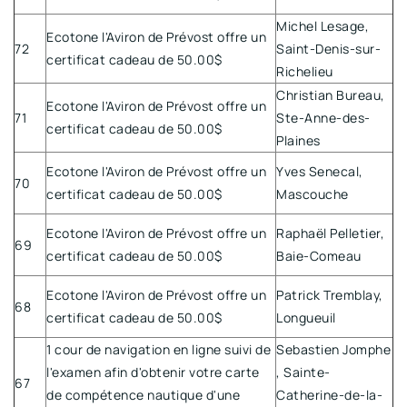
Michel Lesage,
Ecotone l'Aviron de Prévost offre un
72
Saint-Denis-sur-
certificat cadeau de 50.00$
Richelieu
Christian Bureau,
Ecotone l'Aviron de Prévost offre un
71
Ste-Anne-des-
certificat cadeau de 50.00$
Plaines
Ecotone l'Aviron de Prévost offre un
Yves Senecal,
70
certificat cadeau de 50.00$
Mascouche
Ecotone l'Aviron de Prévost offre un
Raphaël Pelletier,
69
certificat cadeau de 50.00$
Baie-Comeau
Ecotone l'Aviron de Prévost offre un
Patrick Tremblay,
68
certificat cadeau de 50.00$
Longueuil
1 cour de navigation en ligne suivi de
Sebastien Jomphe
l'examen afin d'obtenir votre carte
, Sainte-
67
de compétence nautique d'une
Catherine-de-la-