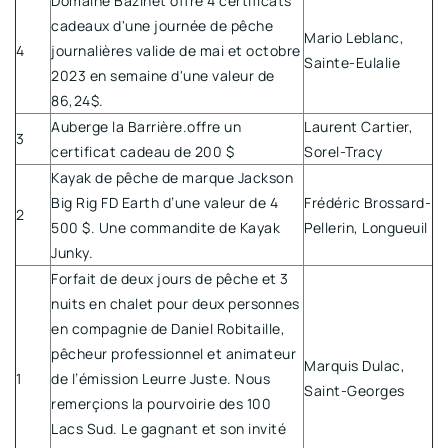
Domaine Bazinet offre 4 certificats
cadeaux d'une journée de pêche
Mario Leblanc,
4
journalières valide de mai et octobre
Sainte-Eulalie
2023 en semaine d'une valeur de
86,24$.
Auberge la Barrière.offre un
Laurent Cartier,
3
certificat cadeau de 200 $
Sorel-Tracy
Kayak de pêche de marque Jackson
Big Rig FD Earth d’une valeur de 4
Frédéric Brossard-
2
500 $. Une commandite de Kayak
Pellerin, Longueuil
Junky.
Forfait de deux jours de pêche et 3
nuits en chalet pour deux personnes
en compagnie de Daniel Robitaille,
pêcheur professionnel et animateur
Marquis Dulac,
1
de l’émission Leurre Juste. Nous
Saint-Georges
remerçions la pourvoirie des 100
Lacs Sud. Le gagnant et son invité