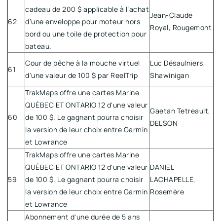
cadeau de 200 $ applicable à l’achat
Jean-Claude
62
d’une enveloppe pour moteur hors
Royal, Rougemont
bord ou une toile de protection pour
bateau.
Cour de pêche à la mouche virtuel
Luc Désaulniers,
61
d'une valeur de 100 $ par ReelTrip
Shawinigan
TrakMaps offre une cartes Marine
QUÉBEC ET ONTARIO 12 d'une valeur
Gaetan Tetreault,
60
de 100 $. Le gagnant pourra choisir
DELSON
la version de leur choix entre Garmin
et Lowrance
TrakMaps offre une cartes Marine
QUÉBEC ET ONTARIO 12 d'une valeur
DANIEL
59
de 100 $. Le gagnant pourra choisir
LACHAPELLE,
la version de leur choix entre Garmin
Rosemère
et Lowrance
Abonnement d'une durée de 5 ans