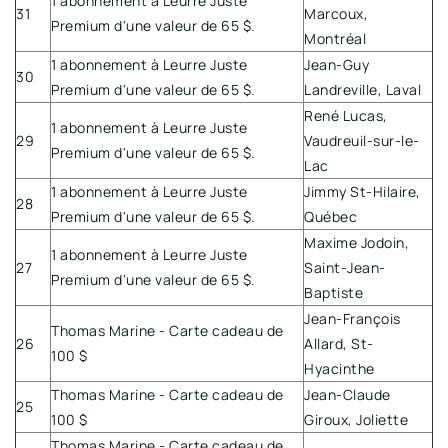
1 abonnement à Leurre Juste
31
Marcoux,
Premium d'une valeur de 65 $.
Montréal
1 abonnement à Leurre Juste
Jean-Guy
30
Premium d'une valeur de 65 $.
Landreville, Laval
René Lucas,
1 abonnement à Leurre Juste
29
Vaudreuil-sur-le-
Premium d'une valeur de 65 $.
Lac
1 abonnement à Leurre Juste
Jimmy St-Hilaire,
28
Premium d'une valeur de 65 $.
Québec
Maxime Jodoin,
1 abonnement à Leurre Juste
27
Saint-Jean-
Premium d'une valeur de 65 $.
Baptiste
Jean-François
Thomas Marine - Carte cadeau de
26
Allard, St-
100 $
Hyacinthe
Thomas Marine - Carte cadeau de
Jean-Claude
25
100 $
Giroux, Joliette
Thomas Marine - Carte cadeau de