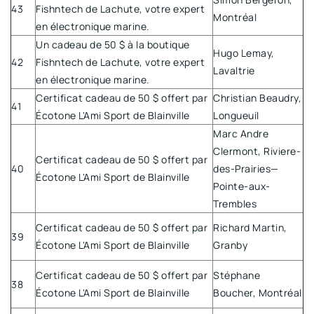
43
Fishntech de Lachute, votre expert
Montréal
en électronique marine.
Un cadeau de 50 $ à la boutique
Hugo Lemay,
42
Fishntech de Lachute, votre expert
Lavaltrie
en électronique marine.
Certificat cadeau de 50 $ offert par
Christian Beaudry,
41
Écotone L'Ami Sport de Blainville
Longueuil
Marc Andre
Clermont, Riviere-
Certificat cadeau de 50 $ offert par
40
des-Prairies—
Écotone L'Ami Sport de Blainville
Pointe-aux-
Trembles
Certificat cadeau de 50 $ offert par
Richard Martin,
39
Écotone L'Ami Sport de Blainville
Granby
Certificat cadeau de 50 $ offert par
Stéphane
38
Écotone L'Ami Sport de Blainville
Boucher, Montréal