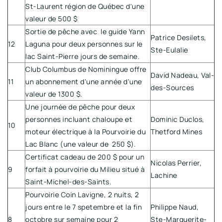
St-Laurent région de Québec d'une
valeur de 500 $
Sortie de pêche avec le guide Yann
Patrice Desilets,
12
Laguna pour deux personnes sur le
Ste-Eulalie
lac Saint-Pierre jours de semaine.
Club Columbus de Nominingue offre
David Nadeau, Val-
11
un abonnement d'une année d'une
des-Sources
valeur de 1300 $.
Une journée de pêche pour deux
personnes incluant chaloupe et
Dominic Duclos,
10
moteur électrique à la Pourvoirie du
Thetford Mines
Lac Blanc (une valeur de 250 $).
Certificat cadeau de 200 $ pour un
Nicolas Perrier,
9
forfait à pourvoirie du Milieu situé à
Lachine
Saint-Michel-des-Saints.
Pourvoirie Coin Lavigne, 2 nuits, 2
jours entre le 7 spetembre et la fin
Philippe Naud,
8
octobre sur semaine pour 2
Ste-Marguerite-