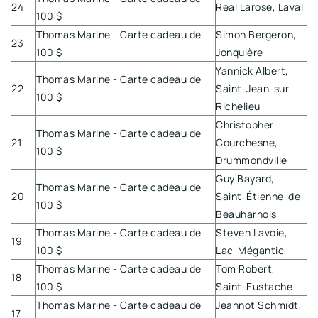
24
Real Larose, Laval
100 $
Thomas Marine - Carte cadeau de
Simon Bergeron,
23
100 $
Jonquière
Yannick Albert,
Thomas Marine - Carte cadeau de
22
Saint-Jean-sur-
100 $
Richelieu
Christopher
Thomas Marine - Carte cadeau de
21
Courchesne,
100 $
Drummondville
Guy Bayard,
Thomas Marine - Carte cadeau de
20
Saint-Étienne-de-
100 $
Beauharnois
Thomas Marine - Carte cadeau de
Steven Lavoie,
19
100 $
Lac-Mégantic
Thomas Marine - Carte cadeau de
Tom Robert,
18
100 $
Saint-Eustache
Thomas Marine - Carte cadeau de
Jeannot Schmidt,
17