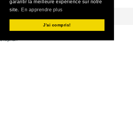
garantir la meilleure expérience sur notre
site.
En apprendre plus
About the Author
J'ai compris!
Stephan Bourgeois
Attachments
Communiqué-legs-d'un-terrain-St-Claude-2020.pdf
2020-
02-11 01:27:57